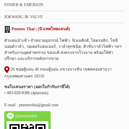
FISHER & EMERSON
JOKWANG JK VALVE
Pneutec Thai | (นิวเทคไทยแลนด์)
ตัวแทนนำเข้า-จำหน่ายอุปกรณ์ ไฟฟ้า, นิวเมติกส์, ไฮดรอลิก, โซลิ
นอยด์วาล์ว, วอเตอร์แฮมเมอร์, วาล์วทุกชนิด, หัวขับวาล์วไฟฟ้า ฯลฯ
สำหรับงานอุตสาหกรรม ของแท้ ส่งตรงจากโรงงาน พร้อมให้คำ
ปรึกษา และบริการหลังการขาย
26 ซอยคู้บอน 40 ถนนคู้บอน แขวงบางชัน เขตคลองสามวา
กรุงเทพมหานคร 10510
ขอใบเสนอราคา (ออกใบกำกับภาษีได้)
• 083-028-8386 (คุณแมน)
E-mail :
pneutecthai@gmail.com
@pneutecthai