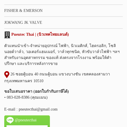
FISHER & EMERSON
JOKWANG JK VALVE
Pneutec Thai | (นิวเทคไทยแลนด์)
ตัวแทนนำเข้า-จำหน่ายอุปกรณ์ ไฟฟ้า, นิวเมติกส์, ไฮดรอลิก, โซลิ
นอยด์วาล์ว, วอเตอร์แฮมเมอร์, วาล์วทุกชนิด, หัวขับวาล์วไฟฟ้า ฯลฯ
สำหรับงานอุตสาหกรรม ของแท้ ส่งตรงจากโรงงาน พร้อมให้คำ
ปรึกษา และบริการหลังการขาย
26 ซอยคู้บอน 40 ถนนคู้บอน แขวงบางชัน เขตคลองสามวา
กรุงเทพมหานคร 10510
ขอใบเสนอราคา (ออกใบกำกับภาษีได้)
• 083-028-8386 (คุณแมน)
E-mail :
pneutecthai@gmail.com
@pneutecthai