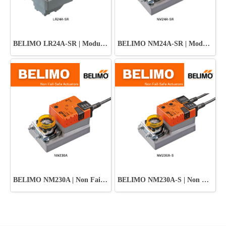
BELIMO LR24A-SR | Modulating Rotary Actuator for Ball Valve
BELIMO NM24A-SR | Modulating Control Actuator
BELIMO NM230A | Non Fail-Safe Damper Actuator
BELIMO NM230A-S | Non Fail-Safe Damper Actuator