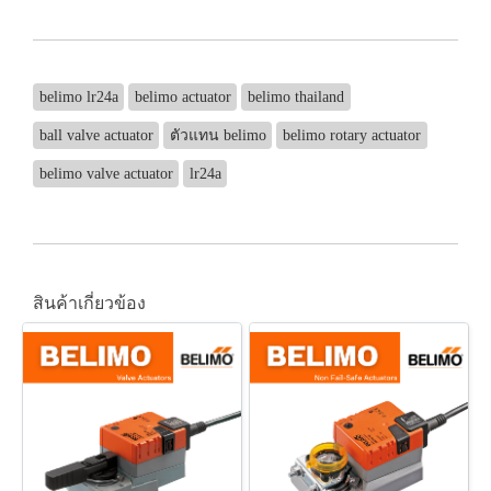
belimo lr24a
belimo actuator
belimo thailand
ball valve actuator
ตัวแทน belimo
belimo rotary actuator
belimo valve actuator
lr24a
สินค้าเกี่ยวข้อง