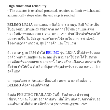
High functional reliability
• The actuator is overload protected, requires no limit switches and
automatically stops when the end stop is reached.
BELIMO LR24A
ออกแบบมาเพื่อให้ การควบคุม Ball Valve เป็น
ไปอย่างแม่นยำและมีเสถียรภาพ ลดการใช้พลังงานและเพิ่ม
ประสิทธิภาพของระบบ HVAC และ BMS ช่วยให้วาล์วทำงานได้
อย่างราบรื่น ไม่มีสะดุด รองรับการใช้งานในอาคารพาณิชย์,
โรงงานอุตสาหกรรม, ศูนย์การค้า และโรงแรม
ด้วยมาตรฐาน IP54 ทำให้
BELIMO
รุ่น LR24A ที่ใช้สำหรับบอล
วาล์ว ทนทานต่อฝุ่นและละอองน้ำ สามารถใช้งานได้ในสภาพ
แวดล้อมที่หลากหลาย นอกจากนี้ โครงสร้างแข็งแรง ทนทาน ติด
ตั้งง่าย ทำให้เป็น ตัวเลือกที่คุ้มค่าที่สุดสำหรับระบบควบคุมวาล์ว
อัตโนมัติ
หากคุณต้องการ Actuator ที่แม่นยำ ทนทาน และติดตั้งง่าย
BELIMO
คือคำตอบที่ดีที่สุด!
ติดต่อ PNEUTEC THAILAND วันนี้! รับคำแนะนำจากผู้
เชี่ยวชาญและใบเสนอราคาพิเศษ เพื่อให้ระบบควบคุมวาล์วของ
คุณทำงานได้เต็ม ประสิทธิภาพ pneutecthai@gmail.com