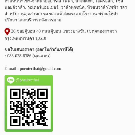
ตัวแทนนำเข้า-จำหน่ายอุปกรณ์ ไฟฟ้า, นิวเมติกส์, ไฮดรอลิก, โซลิ
นอยด์วาล์ว, วอเตอร์แฮมเมอร์, วาล์วทุกชนิด, หัวขับวาล์วไฟฟ้า ฯลฯ
สำหรับงานอุตสาหกรรม ของแท้ ส่งตรงจากโรงงาน พร้อมให้คำ
ปรึกษา และบริการหลังการขาย
26 ซอยคู้บอน 40 ถนนคู้บอน แขวงบางชัน เขตคลองสามวา
กรุงเทพมหานคร 10510
ขอใบเสนอราคา (ออกใบกำกับภาษีได้)
• 083-028-8386 (คุณแมน)
E-mail :
pneutecthai@gmail.com
@pneutecthai