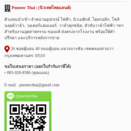
Pneutec Thai | (นิวเทคไทยแลนด์)
ตัวแทนนำเข้า-จำหน่ายอุปกรณ์ ไฟฟ้า, นิวเมติกส์, ไฮดรอลิก, โซลิ
นอยด์วาล์ว, วอเตอร์แฮมเมอร์, วาล์วทุกชนิด, หัวขับวาล์วไฟฟ้า ฯลฯ
สำหรับงานอุตสาหกรรม ของแท้ ส่งตรงจากโรงงาน พร้อมให้คำ
ปรึกษา และบริการหลังการขาย
26 ซอยคู้บอน 40 ถนนคู้บอน แขวงบางชัน เขตคลองสามวา
กรุงเทพมหานคร 10510
ขอใบเสนอราคา (ออกใบกำกับภาษีได้)
• 083-028-8386 (คุณแมน)
E-mail :
pneutecthai@gmail.com
@pneutecthai