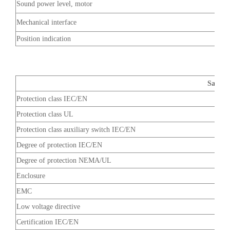
Sound power level, motor
Mechanical interface
Position indication
Safety 
Protection class IEC/EN
Protection class UL
Protection class auxiliary switch IEC/EN
Degree of protection IEC/EN
Degree of protection NEMA/UL
Enclosure
EMC
Low voltage directive
Certification IEC/EN