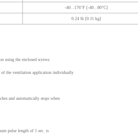
-40...176°F [-40...80°C]
0.24 lb [0.11 kg]
ion using the enclosed screws.
of the ventilation application individually
itches and automatically stops when
um pulse length of 1 sec. is