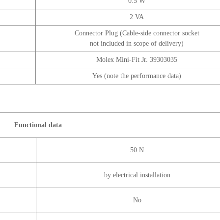
0.5 W
2 VA
Connector Plug (Cable-side connector socket
not included in scope of delivery)
Molex Mini-Fit Jr. 39303035
Yes (note the performance data)
Functional data
50 N
by electrical installation
No