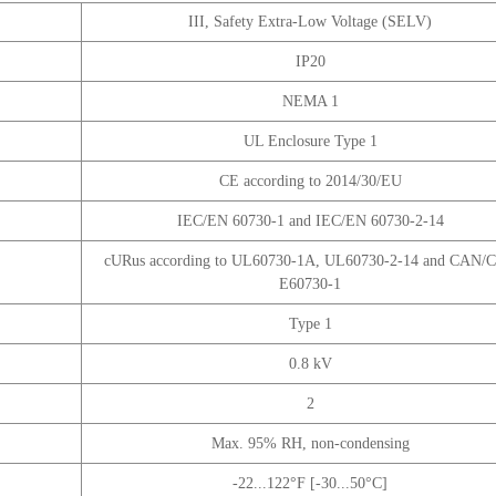
III, Safety Extra-Low Voltage (SELV)
IP20
NEMA 1
UL Enclosure Type 1
CE according to 2014/30/EU
IEC/EN 60730-1 and IEC/EN 60730-2-14
cURus according to UL60730-1A, UL60730-2-14 and CAN/
E60730-1
Type 1
0.8 kV
2
Max. 95% RH, non-condensing
-22...122°F [-30...50°C]