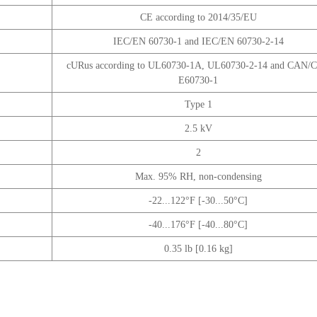
CE according to 2014/35/EU
IEC/EN 60730-1 and IEC/EN 60730-2-14
cURus according to UL60730-1A, UL60730-2-14 and CAN/
E60730-1
Type 1
2.5 kV
2
Max. 95% RH, non-condensing
-22...122°F [-30...50°C]
-40...176°F [-40...80°C]
0.35 lb [0.16 kg]