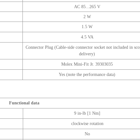
AC 85...265 V
2 W
1.5 W
4.5 VA
Connector Plug (Cable-side connector socket not included in sco
delivery)
Molex Mini-Fit Jr. 39303035
Yes (note the performance data)
Functional data
9 in-lb [1 Nm]
clockwise rotation
No