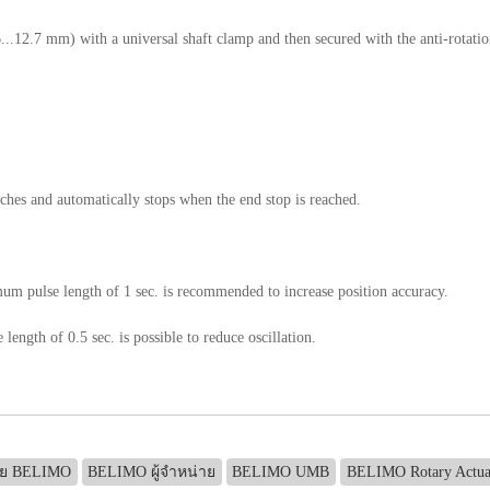
..12.7 mm) with a universal shaft clamp and then secured with the anti-rotation 
tches and automatically stops when the end stop is reached.
mum pulse length of 1 sec. is recommended to increase position accuracy.
 length of 0.5 sec. is possible to reduce oscillation.
าย BELIMO
BELIMO ผู้จำหน่าย
BELIMO UMB
BELIMO Rotary Actua