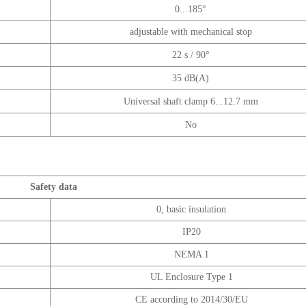
0...185°
adjustable with mechanical stop
22 s / 90°
35 dB(A)
Universal shaft clamp 6...12.7 mm
No
Safety data
0, basic insulation
IP20
NEMA 1
UL Enclosure Type 1
CE according to 2014/30/EU