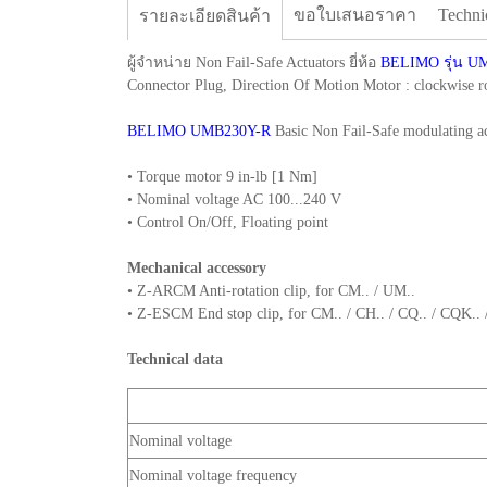
ขอใบเสนอราคา
Techni
รายละเอียดสินค้า
ผู้จำหน่าย Non Fail-Safe Actuators ยี่ห้อ
BELIMO รุ่น U
Connector Plug, Direction Of Motion Motor : clockw
BELIMO UMB230Y-R
Basic Non Fail-Safe modulating 
• Torque motor 9 in-lb [1 Nm]
• Nominal voltage AC 100...240 V
• Control On/Off, Floating point
Mechanical accessory
• Z-ARCM Anti-rotation clip, for CM.. / UM..
• Z-ESCM End stop clip, for CM.. / CH.. / CQ.. / CQK.. 
Technical data
Nominal voltage
Nominal voltage frequency