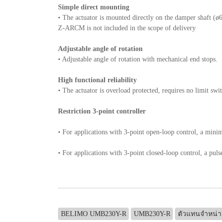
Simple direct mounting
• The actuator is mounted directly on the damper shaft (ø6.
Z-ARCM is not included in the scope of delivery
Adjustable angle of rotation
• Adjustable angle of rotation with mechanical end stops.
High functional reliability
• The actuator is overload protected, requires no limit swi
Restriction 3-point controller
• For applications with 3-point open-loop control, a mini
• For applications with 3-point closed-loop control, a pulse
BELIMO UMB230Y-R
UMB230Y-R
ตัวแทนจำหน่