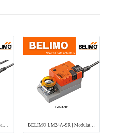
BELIMO NM230A-S | Non Fail-Safe Damper Actuator
BELIMO LM24A-SR | Modulating Control Actuator