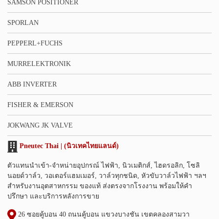
SAMSON POSITIONER
SPORLAN
PEPPERL+FUCHS
MURRELEKTRONIK
ABB INVERTER
FISHER & EMERSON
JOKWANG JK VALVE
Pneutec Thai | (นิวเทคไทยแลนด์)
ตัวแทนนำเข้า-จำหน่ายอุปกรณ์ ไฟฟ้า, นิวเมติกส์, ไฮดรอลิก, โซลิ
นอยด์วาล์ว, วอเตอร์แฮมเมอร์, วาล์วทุกชนิด, หัวขับวาล์วไฟฟ้า ฯลฯ
สำหรับงานอุตสาหกรรม ของแท้ ส่งตรงจากโรงงาน พร้อมให้คำ
ปรึกษา และบริการหลังการขาย
26 ซอยคู้บอน 40 ถนนคู้บอน แขวงบางชัน เขตคลองสามวา