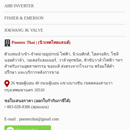
ABB INVERTER
FISHER & EMERSON
JOKWANG JK VALVE
Pneutec Thai | (นิวเทคไทยแลนด์)
ตัวแทนนำเข้า-จำหน่ายอุปกรณ์ ไฟฟ้า, นิวเมติกส์, ไฮดรอลิก, โซลิ
นอยด์วาล์ว, วอเตอร์แฮมเมอร์, วาล์วทุกชนิด, หัวขับวาล์วไฟฟ้า ฯลฯ
สำหรับงานอุตสาหกรรม ของแท้ ส่งตรงจากโรงงาน พร้อมให้คำ
ปรึกษา และบริการหลังการขาย
26 ซอยคู้บอน 40 ถนนคู้บอน แขวงบางชัน เขตคลองสามวา
กรุงเทพมหานคร 10510
ขอใบเสนอราคา (ออกใบกำกับภาษีได้)
• 083-028-8386 (คุณแมน)
E-mail :
pneutecthai@gmail.com
@pneutecthai