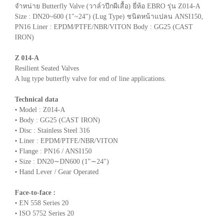
จำหน่าย Butterfly Valve (วาล์วปีกผีเสื้อ) ยี่ห้อ EBRO รุ่น Z014-A
Size : DN20~600 (1"~24") (Lug Type) ชนิดหน้าแปลน ANSI150,
PN16 Liner : EPDM/PTFE/NBR/VITON Body : GG25 (CAST
IRON)
Z 014-A
Resilient Seated Valves
A lug type butterfly valve for end of line applications.
Technical data
• Model : Z014-A
• Body : GG25 (CAST IRON)
• Disc : Stainless Steel 316
• Liner : EPDM/PTFE/NBR/VITON
• Flange : PN16 / ANSI150
• Size : DN20∼DN600 (1"∼24")
• Hand Lever / Gear Operated
Face-to-face :
• EN 558 Series 20
• ISO 5752 Series 20