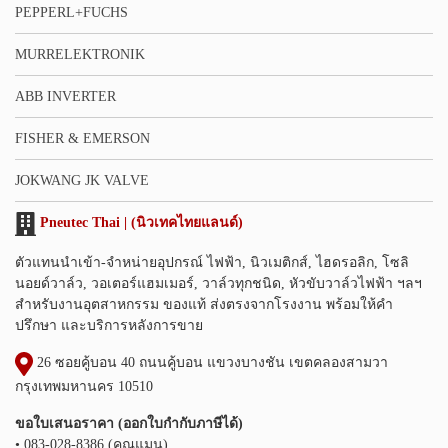
PEPPERL+FUCHS
MURRELEKTRONIK
ABB INVERTER
FISHER & EMERSON
JOKWANG JK VALVE
Pneutec Thai | (นิวเทคไทยแลนด์)
ตัวแทนนำเข้า-จำหน่ายอุปกรณ์ ไฟฟ้า, นิวเมติกส์, ไฮดรอลิก, โซลิ
นอยด์วาล์ว, วอเตอร์แฮมเมอร์, วาล์วทุกชนิด, หัวขับวาล์วไฟฟ้า ฯลฯ
สำหรับงานอุตสาหกรรม ของแท้ ส่งตรงจากโรงงาน พร้อมให้คำ
ปรึกษา และบริการหลังการขาย
26 ซอยคู้บอน 40 ถนนคู้บอน แขวงบางชัน เขตคลองสามวา
กรุงเทพมหานคร 10510
ขอใบเสนอราคา (ออกใบกำกับภาษีได้)
• 083-028-8386 (คุณแมน)