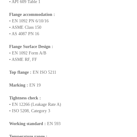
• API 609 Table 1
Flange accommodation :
• EN 1092 PN 6/10/16
• ASME Class 150
• AS 4087 PN 16
Flange Surface Design :
• EN 1092 Form A/B
• ASME RF, FF
Top flange :
EN ISO 5211
Marking :
EN 19
Tightness check :
• EN 12266 (Leakage Rate A)
• ISO 5208, Category 3
Working standard :
EN 593
Temperature range :