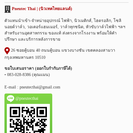
Pneutec Thai | (นิวเทคไทยแลนด์)
ตัวแทนนำเข้า-จำหน่ายอุปกรณ์ ไฟฟ้า, นิวเมติกส์, ไฮดรอลิก, โซลิ
นอยด์วาล์ว, วอเตอร์แฮมเมอร์, วาล์วทุกชนิด, หัวขับวาล์วไฟฟ้า ฯลฯ
สำหรับงานอุตสาหกรรม ของแท้ ส่งตรงจากโรงงาน พร้อมให้คำ
ปรึกษา และบริการหลังการขาย
26 ซอยคู้บอน 40 ถนนคู้บอน แขวงบางชัน เขตคลองสามวา
กรุงเทพมหานคร 10510
ขอใบเสนอราคา (ออกใบกำกับภาษีได้)
• 083-028-8386 (คุณแมน)
E-mail :
pneutecthai@gmail.com
@pneutecthai