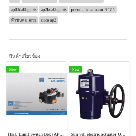
ap03da0bg2bis
ap2bda0bg2bis
pneumatic actuator ราคา
หัวขับลม sirca
sirca ap2
สินค้าเกี่ยวข้อง
New
New
HKC Limit Switch Box (APL-SERIES)
Sun yeh electric actuator OM-7~OM-8 Series