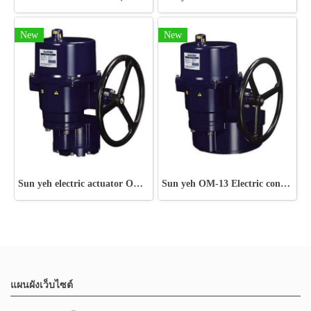
New
New
Sun yeh electric actuator OM-9~OM-12 Series
Sun yeh OM-13 Electric control valve actuator
แผนผังเว็บไซต์