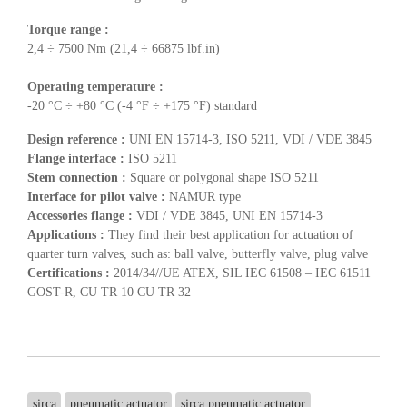
Torque range :
2,4 ÷ 7500 Nm (21,4 ÷ 66875 lbf.in)
Operating temperature :
-20 °C ÷ +80 °C (-4 °F ÷ +175 °F) standard
Design reference :
UNI EN 15714-3, ISO 5211, VDI / VDE 3845
Flange interface :
ISO 5211
Stem connection :
Square or polygonal shape ISO 5211
Interface for pilot valve :
NAMUR type
Accessories flange :
VDI / VDE 3845, UNI EN 15714-3
Applications :
They find their best application for actuation of
quarter turn valves, such as: ball valve, butterfly valve, plug valve
Certifications :
2014/34//UE ATEX, SIL IEC 61508 – IEC 61511
GOST-R, CU TR 10 CU TR 32
sirca
pneumatic actuator
sirca pneumatic actuator