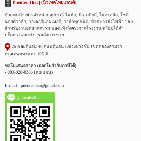
Pneutec Thai | (นิวเทคไทยแลนด์)
ตัวแทนนำเข้า-จำหน่ายอุปกรณ์ ไฟฟ้า, นิวเมติกส์, ไฮดรอลิก, โซลิ
นอยด์วาล์ว, วอเตอร์แฮมเมอร์, วาล์วทุกชนิด, หัวขับวาล์วไฟฟ้า ฯลฯ
สำหรับงานอุตสาหกรรม ของแท้ ส่งตรงจากโรงงาน พร้อมให้คำ
ปรึกษา และบริการหลังการขาย
26 ซอยคู้บอน 40 ถนนคู้บอน แขวงบางชัน เขตคลองสามวา
กรุงเทพมหานคร 10510
ขอใบเสนอราคา (ออกใบกำกับภาษีได้)
• 083-028-8386 (คุณแมน)
E-mail :
pneutecthai@gmail.com
@pneutecthai