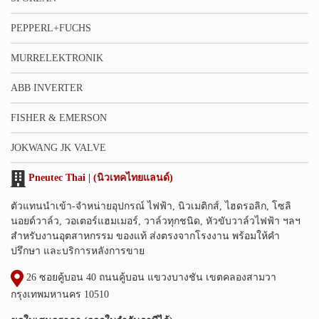
PEPPERL+FUCHS
MURRELEKTRONIK
ABB INVERTER
FISHER & EMERSON
JOKWANG JK VALVE
Pneutec Thai | (นิวเทคไทยแลนด์)
ตัวแทนนำเข้า-จำหน่ายอุปกรณ์ ไฟฟ้า, นิวเมติกส์, ไฮดรอลิก, โซลิ
นอยด์วาล์ว, วอเตอร์แฮมเมอร์, วาล์วทุกชนิด, หัวขับวาล์วไฟฟ้า ฯลฯ
สำหรับงานอุตสาหกรรม ของแท้ ส่งตรงจากโรงงาน พร้อมให้คำ
ปรึกษา และบริการหลังการขาย
26 ซอยคู้บอน 40 ถนนคู้บอน แขวงบางชัน เขตคลองสามวา
กรุงเทพมหานคร 10510