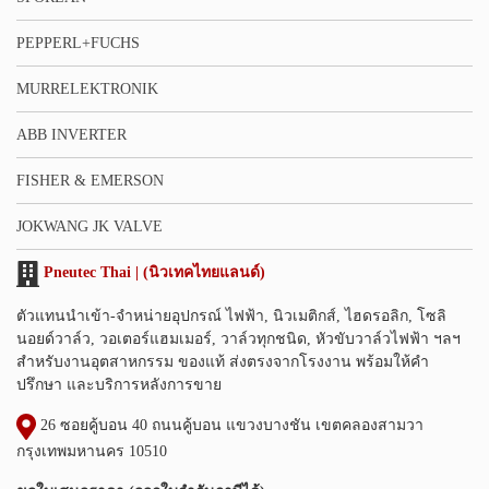
PEPPERL+FUCHS
MURRELEKTRONIK
ABB INVERTER
FISHER & EMERSON
JOKWANG JK VALVE
Pneutec Thai | (นิวเทคไทยแลนด์)
ตัวแทนนำเข้า-จำหน่ายอุปกรณ์ ไฟฟ้า, นิวเมติกส์, ไฮดรอลิก, โซลิ
นอยด์วาล์ว, วอเตอร์แฮมเมอร์, วาล์วทุกชนิด, หัวขับวาล์วไฟฟ้า ฯลฯ
สำหรับงานอุตสาหกรรม ของแท้ ส่งตรงจากโรงงาน พร้อมให้คำ
ปรึกษา และบริการหลังการขาย
26 ซอยคู้บอน 40 ถนนคู้บอน แขวงบางชัน เขตคลองสามวา
กรุงเทพมหานคร 10510