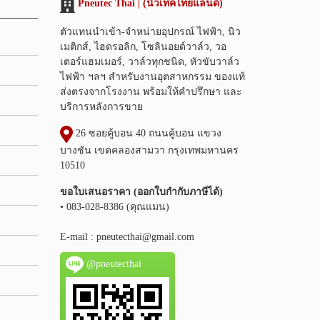
Pneutec Thai | (นิวเทคไทยแลนด์)
ตัวแทนนำเข้า-จำหน่ายอุปกรณ์ ไฟฟ้า, นิว
เมติกส์, ไฮดรอลิก, โซลินอยด์วาล์ว, วอ
เตอร์แฮมเมอร์, วาล์วทุกชนิด, หัวขับวาล์ว
ไฟฟ้า ฯลฯ สำหรับงานอุตสาหกรรม ของแท้
ส่งตรงจากโรงงาน พร้อมให้คำปรึกษา และ
บริการหลังการขาย
26 ซอยคู้บอน 40 ถนนคู้บอน แขวง
บางชัน เขตคลองสามวา กรุงเทพมหานคร
10510
ขอใบเสนอราคา (ออกใบกำกับภาษีได้)
• 083-028-8386 (คุณแมน)
E-mail :
pneutecthai@gmail.com
@pneutecthai