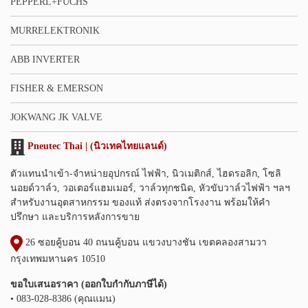
PEPPERL+FUCHS
MURRELEKTRONIK
ABB INVERTER
FISHER & EMERSON
JOKWANG JK VALVE
Pneutec Thai | (นิวเทคไทยแลนด์)
ตัวแทนนำเข้า-จำหน่ายอุปกรณ์ ไฟฟ้า, นิวเมติกส์, ไฮดรอลิก, โซลิ
นอยด์วาล์ว, วอเตอร์แฮมเมอร์, วาล์วทุกชนิด, หัวขับวาล์วไฟฟ้า ฯลฯ
สำหรับงานอุตสาหกรรม ของแท้ ส่งตรงจากโรงงาน พร้อมให้คำ
ปรึกษา และบริการหลังการขาย
26 ซอยคู้บอน 40 ถนนคู้บอน แขวงบางชัน เขตคลองสามวา
กรุงเทพมหานคร 10510
ขอใบเสนอราคา (ออกใบกำกับภาษีได้)
• 083-028-8386 (คุณแมน)