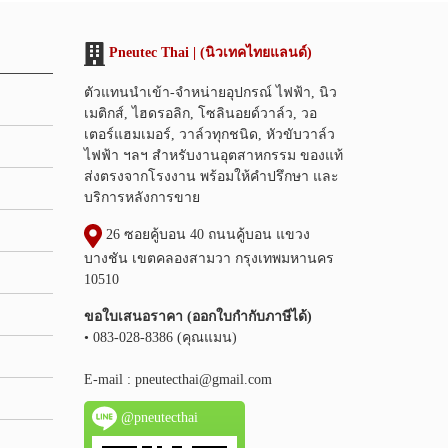
Pneutec Thai | (นิวเทคไทยแลนด์)
ตัวแทนนำเข้า-จำหน่ายอุปกรณ์ ไฟฟ้า, นิว
เมติกส์, ไฮดรอลิก, โซลินอยด์วาล์ว, วอ
เตอร์แฮมเมอร์, วาล์วทุกชนิด, หัวขับวาล์ว
ไฟฟ้า ฯลฯ สำหรับงานอุตสาหกรรม ของแท้
ส่งตรงจากโรงงาน พร้อมให้คำปรึกษา และ
บริการหลังการขาย
26 ซอยคู้บอน 40 ถนนคู้บอน แขวง
บางชัน เขตคลองสามวา กรุงเทพมหานคร
10510
ขอใบเสนอราคา (ออกใบกำกับภาษีได้)
• 083-028-8386 (คุณแมน)
E-mail :
pneutecthai@gmail.com
@pneutecthai