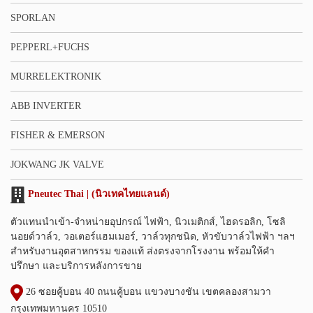
SPORLAN
PEPPERL+FUCHS
MURRELEKTRONIK
ABB INVERTER
FISHER & EMERSON
JOKWANG JK VALVE
Pneutec Thai | (นิวเทคไทยแลนด์)
ตัวแทนนำเข้า-จำหน่ายอุปกรณ์ ไฟฟ้า, นิวเมติกส์, ไฮดรอลิก, โซลิ
นอยด์วาล์ว, วอเตอร์แฮมเมอร์, วาล์วทุกชนิด, หัวขับวาล์วไฟฟ้า ฯลฯ
สำหรับงานอุตสาหกรรม ของแท้ ส่งตรงจากโรงงาน พร้อมให้คำ
ปรึกษา และบริการหลังการขาย
26 ซอยคู้บอน 40 ถนนคู้บอน แขวงบางชัน เขตคลองสามวา
กรุงเทพมหานคร 10510