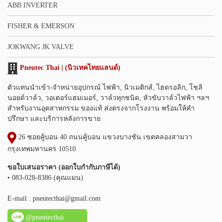
ABB INVERTER
FISHER & EMERSON
JOKWANG JK VALVE
Pneutec Thai | (นิวเทคไทยแลนด์)
ตัวแทนนำเข้า-จำหน่ายอุปกรณ์ ไฟฟ้า, นิวเมติกส์, ไฮดรอลิก, โซลิ
นอยด์วาล์ว, วอเตอร์แฮมเมอร์, วาล์วทุกชนิด, หัวขับวาล์วไฟฟ้า ฯลฯ
สำหรับงานอุตสาหกรรม ของแท้ ส่งตรงจากโรงงาน พร้อมให้คำ
ปรึกษา และบริการหลังการขาย
26 ซอยคู้บอน 40 ถนนคู้บอน แขวงบางชัน เขตคลองสามวา
กรุงเทพมหานคร 10510
ขอใบเสนอราคา (ออกใบกำกับภาษีได้)
• 083-028-8386 (คุณแมน)
E-mail :
pneutecthai@gmail.com
@pneutecthai