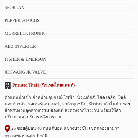
SPORLAN
PEPPERL+FUCHS
MURRELEKTRONIK
ABB INVERTER
FISHER & EMERSON
JOKWANG JK VALVE
Pneutec Thai | (นิวเทคไทยแลนด์)
ตัวแทนนำเข้า-จำหน่ายอุปกรณ์ ไฟฟ้า, นิวเมติกส์, ไฮดรอลิก, โซลิ
นอยด์วาล์ว, วอเตอร์แฮมเมอร์, วาล์วทุกชนิด, หัวขับวาล์วไฟฟ้า ฯลฯ
สำหรับงานอุตสาหกรรม ของแท้ ส่งตรงจากโรงงาน พร้อมให้คำ
ปรึกษา และบริการหลังการขาย
26 ซอยคู้บอน 40 ถนนคู้บอน แขวงบางชัน เขตคลองสามวา
กรุงเทพมหานคร 10510