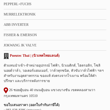
PEPPERL+FUCHS
MURRELEKTRONIK
ABB INVERTER
FISHER & EMERSON
JOKWANG JK VALVE
Pneutec Thai | (นิวเทคไทยแลนด์)
ตัวแทนนำเข้า-จำหน่ายอุปกรณ์ ไฟฟ้า, นิวเมติกส์, ไฮดรอลิก, โซลิ
นอยด์วาล์ว, วอเตอร์แฮมเมอร์, วาล์วทุกชนิด, หัวขับวาล์วไฟฟ้า ฯลฯ
สำหรับงานอุตสาหกรรม ของแท้ ส่งตรงจากโรงงาน พร้อมให้คำ
ปรึกษา และบริการหลังการขาย
26 ซอยคู้บอน 40 ถนนคู้บอน แขวงบางชัน เขตคลองสามวา
กรุงเทพมหานคร 10510
ขอใบเสนอราคา (ออกใบกำกับภาษีได้)