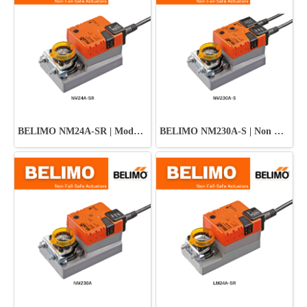
BELIMO NM24A-SR | Modulating Control Actuator
BELIMO NM230A-S | Non Fail-Safe Damper Actuator