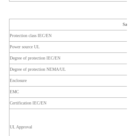
Safety 
Protection class IEC/EN
Power source UL
Degree of protection IEC/EN
Degree of protection NEMA/UL
Enclosure
EMC
Certification IEC/EN
UL Approval