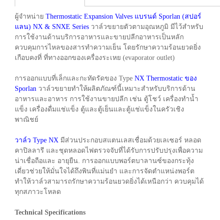
ผู้จำหน่าย
Thermostatic Expansion Valves แบรนด์ Sporlan (สปอร์
แลน) NX & SNXE Series
วาล์วขยายตัวตามอุณหภูมิ มีไว้สำหรับ
การใช้งานด้านบริการอาหารและขายปลีกอาหารเป็นหลัก
ควบคุมการไหลของสารทำความเย็น โดยรักษาความร้อนยวดยิ่ง
เกือบคงที่ ที่ทางออกของเครื่องระเหย (evaporator outlet)
การออกแบบที่เล็กและกะทัดรัดของ Type
NX Thermostatic ของ
Sporlan
วาล์วขยายทำให้ผลิตภัณฑ์นี้เหมาะสำหรับบริการด้าน
อาหารและอาหาร การใช้งานขายปลีก เช่น ตู้โชว์ เครื่องทำน้ำ
แข็ง เครื่องดื่มแช่แข็ง ตู้และตู้เย็นและตู้แช่แข็งในครัวเชิง
พาณิชย์
วาล์ว Type NX
มีส่วนประกอบสแตนเลสเชื่อมด้วยเลเซอร์ หลอด
คาปิลลารี และชุดหลอดไฟตรวจจับที่ได้รับการปรับปรุงเพื่อความ
น่าเชื่อถือและ อายุยืน. การออกแบบพอร์ตบาลานซ์ของกระทุ้ง
เดี่ยวช่วยให้มั่นใจได้ถึงพินที่แม่นยำ และการจัดตำแหน่งพอร์ต
ทำให้วาล์วสามารถรักษาความร้อนยวดยิ่งได้เหนือกว่า ควบคุมได้
ทุกสภาวะโหลด
Technical Specifications